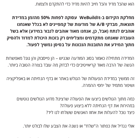
הוא שהכל מדיד והכל חייב להיות מדיד כדי להתקדם ולצמוח.
מחלקת הקידום ב-
WeBuildIt
עסוקה לפחות 50% מהזמן במדידת
תוצאות, מבדקי
A/B
של מודעות של קמפיינים לא בגלל שאנחנו
אוהבים לנתח (אבל, כן, אנחנו מאוד אוהבים לנבור במידע) אלא בשל
העובדה שאנחנו מתקדמים ומצליחים רק בזכות היכולת למדוד ולהסיק
מתוך המידע את התובנות הנכונות על בסיסן נמשיך לפעול.
המדידה מתחילה כאמור בסוג המודעה שנגיש – הן פייסבוק והן גוגל מאפשרות
הגשה של הרבה מאוד קריאייטיבים כדי לבדוק מה עובד בצורה הטובה ביותר.
זה ממשיך במדידת הפעולות של הגולש באתר או בדף הנחיתה או באפליקציה
ושיפור מתמיד של יחסי ההמרה.
כמה מתוך הגולשים ביצעו את הפעולה שרצינו? מדוע הגולשים נוטשים
במהירות את דף הנחיתה ללא ביצוע פעולה?
כיצד נוכל להעלות את אחוז האנשים ששלחו לנו ליד?
אולי נגדיל את כפתור ה"שלח" או נשנה את הצבע שלו לבולט יותר.