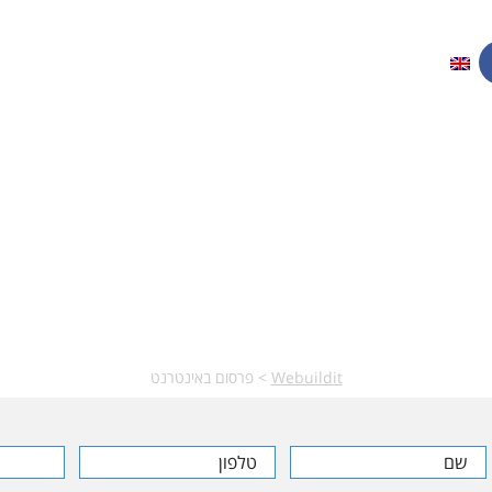
חברת שיווק דיגיטלי
כונת שיווק דיגיטלי ב
להצלחה!
Webuildit
>
פרסום באינטרנט