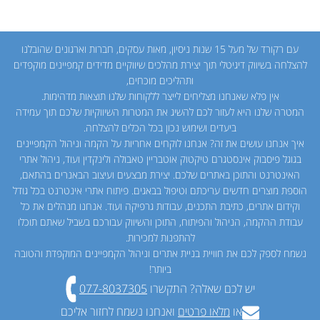
עם רקורד של מעל 15 שנות ניסיון, מאות עסקים, חברות וארגונים שהובלנו
להצלחה בשיווק דיגיטלי תוך יצירת מהלכים שיווקיים מדידים קמפיינים מוקפדים
ותהליכים מוכחים,
אין פלא שאנחנו מצליחים לייצר ללקוחות שלנו תוצאות מדהימות.
המטרה שלנו היא לעזור לכם להשיג את המטרות השיווקיות שלכם תוך עמידה
ביעדים ושימוש נכון בכל הכלים להצלחה.
איך אנחנו עושים את זה? אנחנו לוקחים אחריות על הקמה וניהול הקמפיינים
בגוגל פיסבוק אינסטגרם טיקטוק אוטבריין טאבולה ולינקדין ועוד, ניהול אתרי
האינטרנט והתוכן באתרים שלכם. יצירת מבצעים ועיצוב הבאנרים בהתאם,
הוספת מוצרים חדשים עריכתם וטיפול בבאגים. פיתוח אתרי אינטרנט בכל גודל
וקידום אתרים, כתיבת התכנים, עבודות גרפיקה ועוד. אנחנו מנהלים את כל
עבודת ההקמה, הניהול והפיתוח, התוכן והשיווק עבורכם בשביל שאתם תוכלו
להתפנות למכירות.
נשמח לספק לכם את חוויית בניית אתרים וניהול הקמפיינים המוקפדת והטובה
ביותר!
יש לכם שאלה?
התקשרו
077-8037305
או
מלאו פרטים
ואנחנו נשמח לחזור אליכם