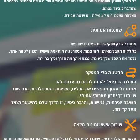
כל מהלך שיווקי שאנחנו בונים מתחיל מהבנה עמוקה של היעדים ומסתיים במספרים
שמדברים בעד עצמם.
הצלחה אצלנו היא לא מילה – זו שיטת עבודה.
שותפות אמיתית
אנחנו לא רק ספקי שירות – אנחנו שותפים.
כל לקוח מקבל מאיתנו ליווי צמוד, אסטרטגיה מותאמת אישית ותכנון לטווח ארוך.
נלמד את העסק שלך לעומק, נבנה איתך את הדרך ונלך בה יחד.
חדשנות בלי הפסקה
העולם הדיגיטלי לא נח לרגע וגם אנחנו לא.
אנחנו כל הזמן מחפשים את הכלים, השיטות והטכנולוגיות החדשות
שייתנו לך יתרון תחרותי אמיתי.
חשיבה יצירתית, גמישות, והרבה ניסיון, זו הדרך שלנו להישאר תמיד
צעד קדימה.
שירות אישי וזמינות מלאה
הלקוחות שלנו יודעים שתמיד יש עם מי לדבר. לא רק במייל, גם בוואטסאפ, בזום או