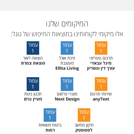
המיקומים שלנו
אלו מיקומי לקוחותינו בתוצאות החיפוש של גוגל:
עמוד
עמוד
עמוד
1
1
1
תרגום נוטריוני
פינת אוכל
הוצאה לאור
מיגל עבאדי
מעוצבת
הוצאת צמרת
עורך דין ונוטריון
Ellita Living
עמוד
עמוד
עמוד
1
1
1
שירותי תרגום
מוצרי פרסום
תכנון גינות
anyText
Next Design
מעיין גנים
עמוד
עמוד
1
1
תיקון מחשב
ביטוח משאיות
לפטופטק
רמות