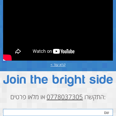
קרא עוד >
:התקשרו
0778037305
או מלאו פרטים