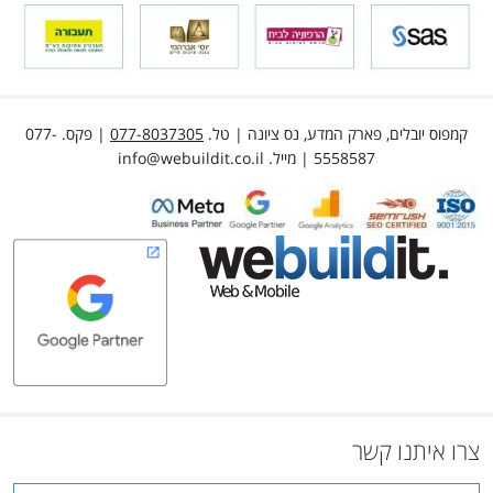
קמפוס יובלים, פארק המדע, נס ציונה | טל.
077-8037305
| פקס. 077-
5558587 | מייל.
info@webuildit.co.il
צרו איתנו קשר