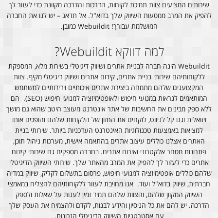
שירותים המציעים צוות תמיכת לקוחות, הדרכות והדרכה מקוונת כדי לעזור לך
להפיק את המרב ממסעות השיווק שלך בדוא"ל. אל תדאג – יש לנו את החברה
המושלמת עבורך! Webuildit כמובן.
למה דווקא Webuildit?
Webuildit הינה חברה לבניית אתרים ושיווק דיגיטלי בשירות מלא, המספקת
ללקוחותיהם שירותי בניית אתרים, קידום אתרים ושיווק דיגיטלי מקיף. צוות
המקצוענים שלהם מתמחה ביצירת אתרים איכותיים וידידותיים למשתמש
המותאמים לנראות במנועי חיפוש ולאופטימיזציה למנועי חיפוש (SEO). הם
ללא ספק מבינים את החשיבות של אתר אינטרנט מעוצב היטב שהוא גם מושך
ויזואלית וגם קל לניווט, לוקחים את החזון של הלקוחות שלהם והופכים אותו
למציאות באמצעות טכנולוגיות האינטרנט העדכניות ביותר. שירותי בניית
האתרים אצלנו כוללים עיצוב אתרים בהתאמה אישית, מערכות ניהול תוכן,
פתרונות מסחר אלקטרוני ואירוח אתרים. בחברה מספקים גם שירותי קידום
אתרים כדי לעזור לך להפיק את המרב מהאתר שלך. שירותי השיווק הדיגיטלי
שלהם כוללים אופטימיזציה למנועי חיפוש, פרסום בתשלום לקליק, שיווק במדיה
חברתית, שיווק בדוא"ל ועוד. אנו מחויבת לעזור ללקוחותיהם להצליח במאמצי
השיווק המקוון שלהם, והצוות שלהם תמיד זמין לענות על שאלות ולספק
הדרכה. יש להם את כל הניסיון והידע לבנות, לקדם ולהצמיח את העסק שלך
עם אסטרטגיות השיווק הדיגיטלי הנכונות.