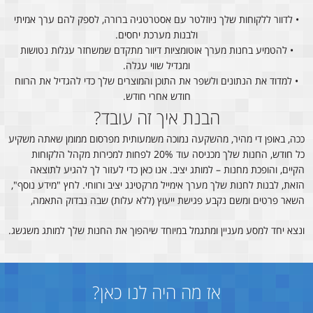
• לדוור ללקוחות שלך ניוזלטר עם אסטרטגיה ברורה, לספק להם ערך אמיתי
ולבנות מערכת יחסים.
• להטמיע בחנות מערך אוטומציות דיוור מתקדם שמשחזר עגלות נטושות
ומגדיל שווי עגלה.
• למדוד את הנתונים ולשפר את התוכן והמוצרים שלך כדי להגדיל את הרווח
חודש אחרי חודש.
הבנת איך זה עובד?
ככה, באופן די מהיר, מהשקעה נמוכה משמעותית מפרסום ממומן שאתה משקיע
כל חודש, החנות שלך מכניסה עוד 20% לפחות למכירות מקהל הלקוחות
הקיים, והופכת מחנות – למותג יציב. אנו כאן כדי לעזור לך להגיע לתוצאה
הזאת, לבנות לחנות שלך מערך אימייל מרקטינג יציב ורווחי. לחץ "מידע נוסף",
השאר פרטים ומשם נקבע פגישת ייעוץ (ללא עלות) שבה נבדוק התאמה,
ונצא יחד למסע מעניין ומתגמל במיוחד שיהפוך את החנות שלך למותג משגשג.
אז מה היה לנו כאן?