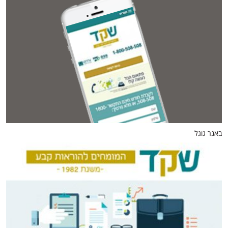
באנר גוגל