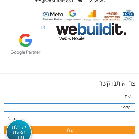
5558587 | מייל.
info@webuildit.co.il
צרו איתנו קשר
לקבלת
הצעת
מחיר